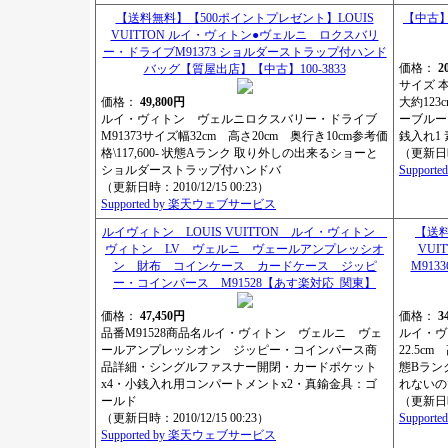
【送料無料】【500ポイントプレゼント】LOUIS
【中古】
VUITTON ルイ・ヴィトン●ヴェルニ ロクスバリ
ー・ドライブM91373 ショルダーストラップ付ハンド
価格：
2
バッグ【質屋出店】【中古】100-3833
サイズ 本
価格：
49,800円
大約123
ルイ・ヴィトン ヴェルニロクスバリー・ドライブ
ーブルー
M91373サイズ幅32cm 高さ20cm 奥行き10cm参考価
銭入れ1 
格\117,600- 状態Aランク 取り外しの出来るショーと
（更新日時：
ショルダーストラップ付ハンドバ
Suppor
（更新日時：2010/12/15 00:23）
Supported by 楽天ウェブサービス
ルイヴィトン LOUIS VUITTON ルイ・ヴィトン
【送料
ヴィトン LV ヴェルニ ヴェールアンプレッシオ
VUI
ン 財布 コインケース カードケース ジッピ
M913
ー・コインパース M91528【あす楽対応_関東】
価格：
47,450円
価格：
3
品番M91528商品名ルイ・ヴィトン ヴェルニ ヴェ
ルイ・ヴ
ールアンプレッシオン ジッピー・コインパース商
22.5cm
品詳細・シングルファスナー開閉・カードポケット
態Bラン
x4・小銭入れ用コンパートメントx2・真鍮金具：ゴ
れないの
ールド
（更新日時：
（更新日時：2010/12/15 00:23）
Suppor
Supported by 楽天ウェブサービス