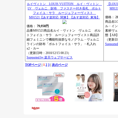
ルイヴィトン LOUIS VUITTON ルイ・ヴィトン
【LOU
LV ヴェルニ 財布 ファスナー付き長札 ポルト
M91
フォイユ・サラ ルージュフォーヴィスト
価格：
2
M91521【あす楽対応_関東】【あす楽対応_東海】
商品名LO
価格：
79,950円
ル・イン
品番M91521商品名ルイ・ヴィトン ヴェルニ ポル
素材ヴェル
トフォイユ・サラ ルージュフォーヴィスト商品詳
態【AB
細フェミニンで機能性抜群なモノグラム・ヴェルニ
（更新日時：
ラインの財布「ポルトフォイユ・サラ」・札入れ
Suppor
x2・カー
（更新日時：2010/12/15 00:23）
Supported by 楽天ウェブサービス
TOPページ
|
1
2
3
|
次のページ