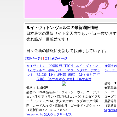
ルイ・ヴィトン ヴェルニの最新通販情報
日本最大の通販サイト楽天内でもレビュー数やおす
売れ筋が一目瞭然です！
日々最新の情報に更新してお届けしています。
TOPページ
|
1
2
3
|
次のページ
ルイヴィトン LOUIS VUITTON ルイ・ヴィトン
★質や鈴
LV ヴェルニ 手帳カバー アジェンダPM アマラ
ン パー
ント R21026 【あす楽対応_関東】【あす楽対応_甲
信越】【あす楽対応_東海】【あす楽対
価格：
3
価格：
41,900円
★商品詳
品番R21026商品名ルイ・ヴィトン ヴェルニ アジ
ン パー
ェンダPM アマラント商品詳細コンパクトなダイアリ
ローズフ
ー「アジェンダPM」大人気です♪・タブホック式開
属品等外
閉・カード入れ×3・真鍮金具：ゴールド・ポケット×
（更新日時：
（更新日時：2010/12/15 00:23）
Suppor
Supported by 楽天ウェブサービス